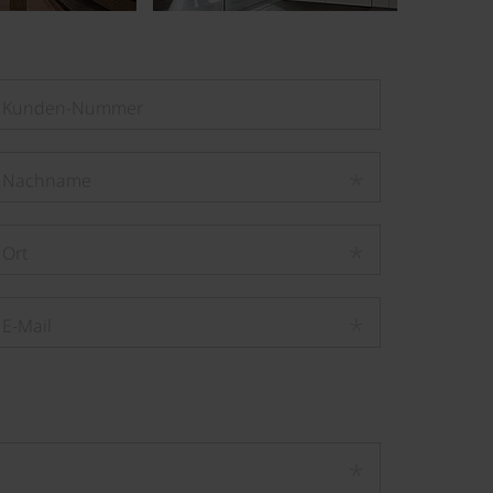
*
*
*
*