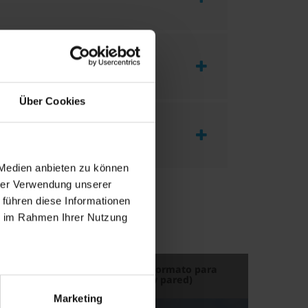
Über Cookies
 Medien anbieten zu können
hrer Verwendung unserer
 führen diese Informationen
ie im Rahmen Ihrer Nutzung
ie TOP – Revestimiento en gran formato para
¿Qué debe t
inar las juntas (plato de ducha y pared)
baño? (video
Marketing