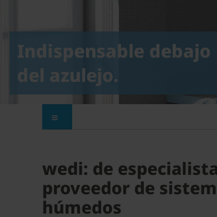
Indispensable debajo
del azulejo.
wedi: de especialist
proveedor de sistem
húmedos